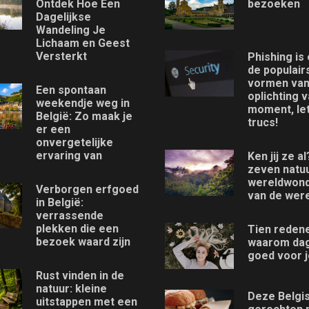
Ontdek Hoe Een
bezoeken
Dagelijkse
Wandeling Je
Lichaam en Geest
Versterkt
Phishing is
de populair
vormen va
Een spontaan
oplichting v
weekendje weg in
moment, le
België: Zo maak je
trucs!
er een
onvergetelijke
ervaring van
Ken jij ze a
zeven natu
wereldwon
Verborgen erfgoed
van de were
in België:
verrassende
plekken die een
Tien reden
bezoek waard zijn
waarom da
goed voor je
Rust vinden in de
natuur: kleine
Deze Belgi
uitstappen met een