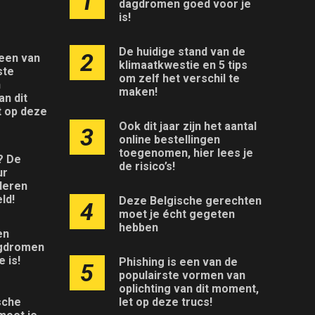
1
dagdromen goed voor je
is!
De huidige stand van de
2
 een van
klimaatkwestie en 5 tips
ste
om zelf het verschil te
n
maken!
an dit
t op deze
Ook dit jaar zijn het aantal
3
online bestellingen
toegenomen, hier lees je
l? De
de risico’s!
ur
deren
ld!
Deze Belgische gerechten
4
moet je écht gegeten
hebben
en
gdromen
 is!
Phishing is een van de
5
populairste vormen van
oplichting van dit moment,
let op deze trucs!
sche