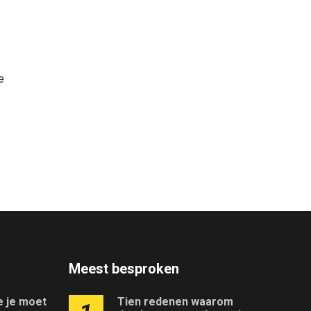
e
Meest besproken
ie je moet
Tien redenen waarom