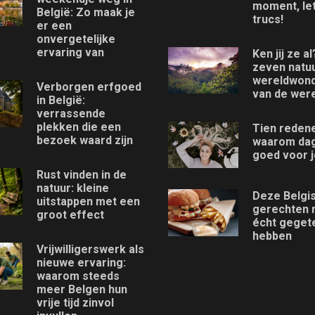
moment, le
België: Zo maak je
trucs!
er een
onvergetelijke
ervaring van
Ken jij ze a
zeven natu
wereldwon
Verborgen erfgoed
van de were
in België:
verrassende
plekken die een
Tien reden
bezoek waard zijn
waarom da
goed voor je
Rust vinden in de
natuur: kleine
Deze Belgi
uitstappen met een
gerechten 
groot effect
écht geget
hebben
Vrijwilligerswerk als
nieuwe ervaring:
waarom steeds
meer Belgen hun
vrije tijd zinvol