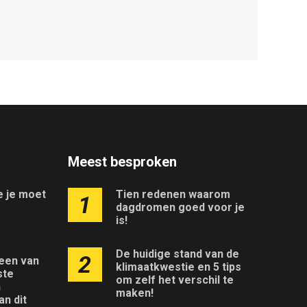
Meest besproken
ie je moet
Tien redenen waarom
1
dagdromen goed voor je
is!
De huidige stand van de
2
 een van
klimaatkwestie en 5 tips
ste
om zelf het verschil te
n
maken!
an dit