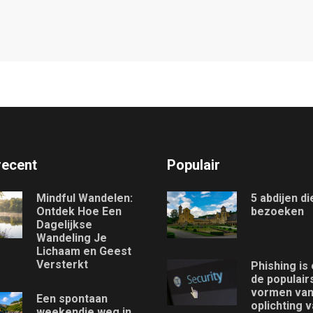
recent
Populair
Mindful Wandelen:
5 abdijen d
Ontdek Hoe Een
bezoeken
Dagelijkse
Wandeling Je
Lichaam en Geest
Versterkt
Phishing is
de populair
vormen va
Een spontaan
oplichting v
weekendje weg in