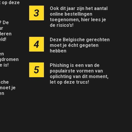
t op deze
Ook dit jaar zijn het aantal
3
online bestellingen
toegenomen, hier lees je
l? De
de risico’s!
ur
deren
ld!
Deze Belgische gerechten
4
moet je écht gegeten
hebben
en
gdromen
 is!
Phishing is een van de
5
populairste vormen van
oplichting van dit moment,
let op deze trucs!
sche
moet je
en