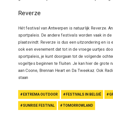
Reverze
Hét festival van Antwerpen is natuurlijk Reverze. A
sportpaleis. De andere festivals worden vaak in de
plaatsvindt. Reverze is dus een uitzondering en is ee
ook een evenement dat tot in de vroege uurtjes door
sportpaleis, je kunt doorgaan tot de volgende ochte
vogeltjes beginnen te fluiten. Je kan hier de grot
aan Coone, Brennan Heart en Da Tweekaz. Ook Radic
staan
EXTREMA OUTDOOR
FESTIVALS IN BELGIË
G
SUNRISE FESTIVAL
TOMORROWLAND