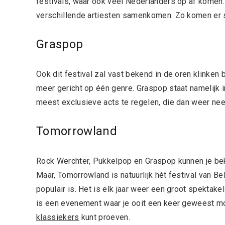
festivals, waar ook veel Nederlanders op af komen. H
verschillende artiesten samenkomen. Zo komen er s
Graspop
Ook dit festival zal vast bekend in de oren klinken
meer gericht op één genre. Graspop staat namelijk i
meest exclusieve acts te regelen, die dan weer nee
Tomorrowland
Rock Werchter, Pukkelpop en Graspop kunnen je bek
Maar, Tomorrowland is natuurlijk hét festival van Be
populair is. Het is elk jaar weer een groot spektake
is een evenement waar je ooit een keer geweest moe
klassiekers
kunt proeven.