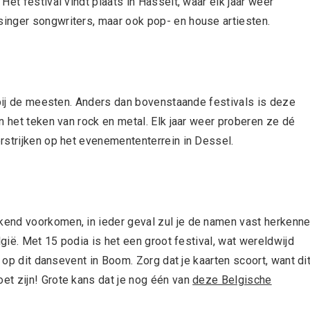
et festival vindt plaats in Hasselt, waar elk jaar weer
inger songwriters, maar ook pop- en house artiesten.
 bij de meesten. Anders dan bovenstaande festivals is deze
n het teken van rock en metal. Elk jaar weer proberen ze dé
rstrijken op het evenemententerrein in Dessel.
end voorkomen, in ieder geval zul je de namen vast herkenne
lgië. Met 15 podia is het een groot festival, wat wereldwijd
l op dit dansevent in Boom. Zorg dat je kaarten scoort, want di
t zijn! Grote kans dat je nog één van
deze Belgische